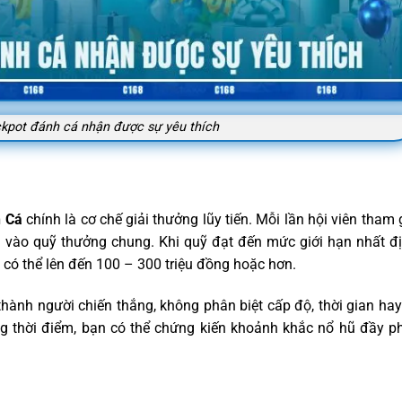
ckpot đánh cá nhận được sự yêu thích
 Cá
chính là cơ chế giải thưởng lũy tiến. Mỗi lần hội viên tham 
 vào quỹ thưởng chung. Khi quỹ đạt đến mức giới hạn nhất đị
 có thể lên đến 100 – 300 triệu đồng hoặc hơn.
ở thành người chiến thắng, không phân biệt cấp độ, thời gian hay
ng thời điểm, bạn có thể chứng kiến khoảnh khắc nổ hũ đầy p