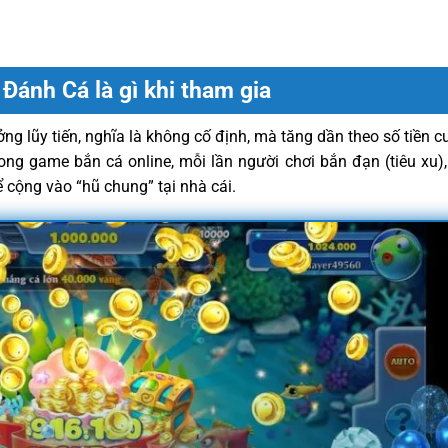
Đánh Cá là gì khi tham gia
ởng lũy tiến, nghĩa là không cố định, mà tăng dần theo số tiền c
ong game bắn cá online, mỗi lần người chơi bắn đạn (tiêu xu),
 cộng vào “hũ chung” tại nhà cái.