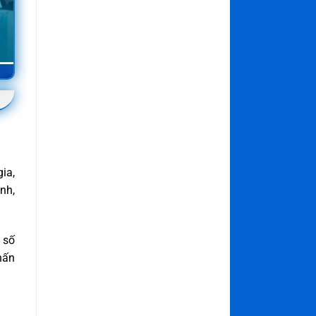
gia,
nh,
 số
hấn