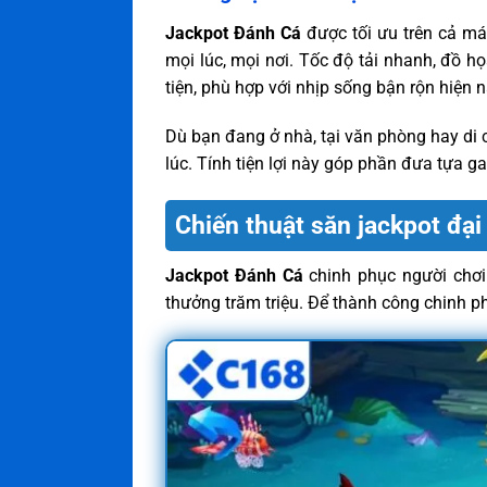
Jackpot Đánh Cá
được tối ưu trên cả máy
mọi lúc, mọi nơi. Tốc độ tải nhanh, đồ h
tiện, phù hợp với nhịp sống bận rộn hiện n
Dù bạn đang ở nhà, tại văn phòng hay di c
lúc. Tính tiện lợi này góp phần đưa tựa g
Chiến thuật săn jackpot đạ
Jackpot Đánh Cá
chinh phục người chơi 
thưởng trăm triệu. Để thành công chinh p