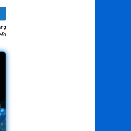
ang
yến