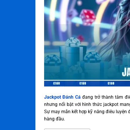
Jackpot Đánh Cá
đang trở thành tâm đi
nhưng nổi bật với hình thức jackpot man
Sự may mắn kết hợp kỹ năng điêu luyện đã
hàng đầu.