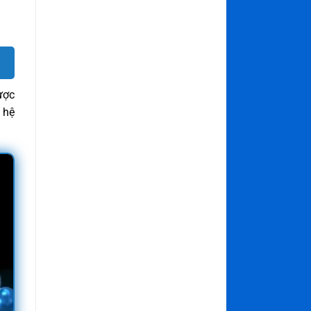
ược
 hệ