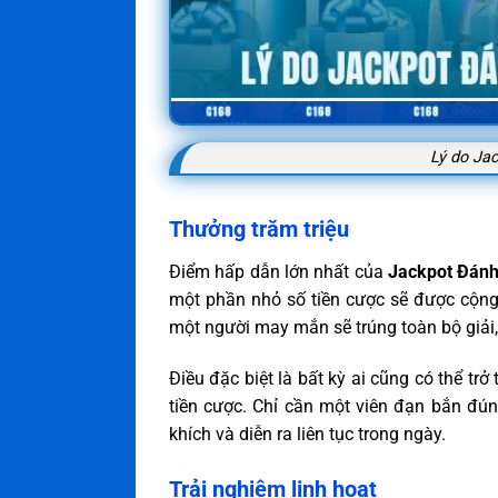
Lý do Ja
Thưởng trăm triệu
Điểm hấp dẫn lớn nhất của
Jackpot Đánh
một phần nhỏ số tiền cược sẽ được cộng
một người may mắn sẽ trúng toàn bộ giải,
Điều đặc biệt là bất kỳ ai cũng có thể tr
tiền cược. Chỉ cần một viên đạn bắn đú
khích và diễn ra liên tục trong ngày.
Trải nghiệm linh hoạt