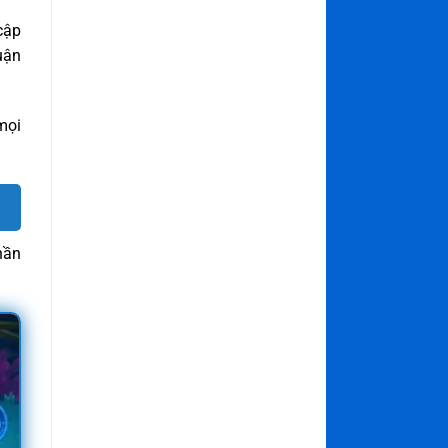
cập
uận
mọi
hần