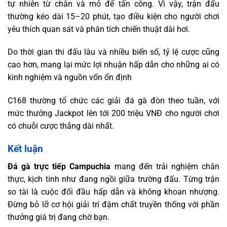
tự nhiên từ chân và mỏ để tấn công. Vì vậy, trận đấu
thường kéo dài 15–20 phút, tạo điều kiện cho người chơi
yêu thích quan sát và phân tích chiến thuật dài hơi.
Do thời gian thi đấu lâu và nhiều biến số, tỷ lệ cược cũng
cao hơn, mang lại mức lợi nhuận hấp dẫn cho những ai có
kinh nghiệm và nguồn vốn ổn định
C168 thường tổ chức các giải đá gà đòn theo tuần, với
mức thưởng Jackpot lên tới 200 triệu VNĐ cho người chơi
có chuỗi cược thắng dài nhất.
Kết luận
Đá gà trực tiếp Campuchia
mang đến trải nghiệm chân
thực, kịch tính như đang ngồi giữa trường đấu. Từng trận
so tài là cuộc đối đầu hấp dẫn và không khoan nhượng.
Đừng bỏ lỡ cơ hội giải trí đậm chất truyền thống với phần
thưởng giá trị đang chờ bạn.