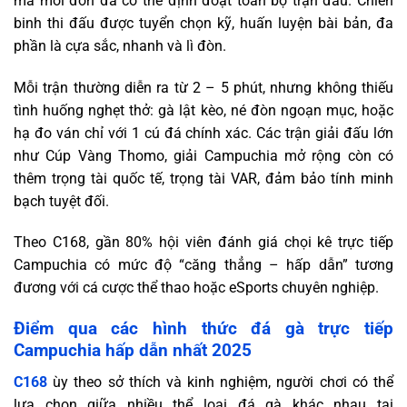
mà mỗi đòn đá có thể định đoạt toàn bộ trận đấu. Chiến
binh thi đấu được tuyển chọn kỹ, huấn luyện bài bản, đa
phần là cựa sắc, nhanh và lì đòn.
Mỗi trận thường diễn ra từ 2 – 5 phút, nhưng không thiếu
tình huống nghẹt thở: gà lật kèo, né đòn ngoạn mục, hoặc
hạ đo ván chỉ với 1 cú đá chính xác. Các trận giải đấu lớn
như Cúp Vàng Thomo, giải Campuchia mở rộng còn có
thêm trọng tài quốc tế, trọng tài VAR, đảm bảo tính minh
bạch tuyệt đối.
Theo C168, gần 80% hội viên đánh giá chọi kê trực tiếp
Campuchia có mức độ “căng thẳng – hấp dẫn” tương
đương với cá cược thể thao hoặc eSports chuyên nghiệp.
Điểm qua các hình thức đá gà trực tiếp
Campuchia hấp dẫn nhất 2025
C168
ùy theo sở thích và kinh nghiệm, người chơi có thể
lựa chọn giữa nhiều thể loại đá gà khác nhau tại