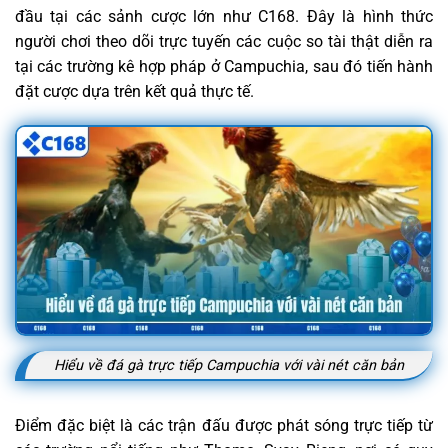
đầu tại các sảnh cược lớn như C168. Đây là hình thức
người chơi theo dõi trực tuyến các cuộc so tài thật diễn ra
tại các trường kê hợp pháp ở Campuchia, sau đó tiến hành
đặt cược dựa trên kết quả thực tế.
Hiểu về đá gà trực tiếp Campuchia với vài nét căn bản
Điểm đặc biệt là các trận đấu được phát sóng trực tiếp từ