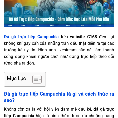
Đá gà trực tiếp Campuchia
trên
website C168
đem lại
không khí gay cấn của những trận đấu thật diễn ra tại các
trường kê uy tín. Hình ảnh livestream sắc nét, âm thanh
sống động khiến người chơi như đang trực tiếp theo dõi
từng pha ra đòn.
Mục Lục
Đá gà trực tiếp Campuchia là gì và cách thức ra
sao?
Không còn xa lạ với hội viên đam mê đấu kê,
đá gà trực
tiếp Campuchia
hiện là hình thức được ưa chuộng hàng