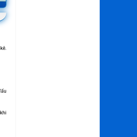
kê.
đấu
khi