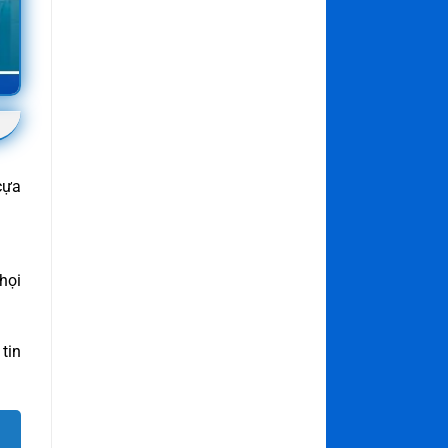
cựa
họi
tin