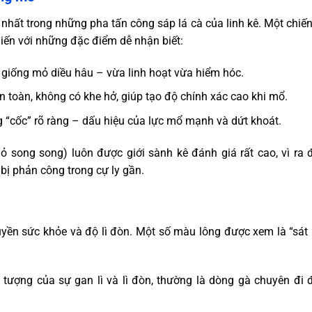
 nhất trong những pha tấn công sáp lá cà của linh kê. Một chiến
iến với những đặc điểm dễ nhận biết:
g giống mỏ diều hâu – vừa linh hoạt vừa hiểm hóc.
 toàn, không có khe hở, giúp tạo độ chính xác cao khi mổ.
g “cốc” rõ ràng – dấu hiệu của lực mổ mạnh và dứt khoát.
 song song) luôn được giới sành kê đánh giá rất cao, vì ra 
 bị phản công trong cự ly gần.
ruyền sức khỏe và độ lì đòn. Một số màu lông được xem là “sát 
 tượng của sự gan lì và lì đòn, thường là dòng gà chuyên đi 