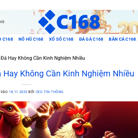
168
O C168
NỔ HŨ C168
XỔ SỐ C168
ĐÁ GÀ C168
BẮN CÁ C168
 Đá Hay Không Cần Kinh Nghiệm Nhiều
á Hay Không Cần Kinh Nghiệm Nhiều
 VÀO
18.11.2025
BỞI
CEO TIN THÔNG