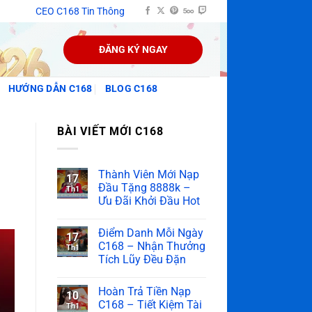
CEO C168 Tin Thông
ĐĂNG KÝ NGAY
HƯỚNG DẪN C168
BLOG C168
BÀI VIẾT MỚI C168
Thành Viên Mới Nạp
17
Đầu Tặng 8888k –
Th1
Ưu Đãi Khởi Đầu Hot
Điểm Danh Mỗi Ngày
17
C168 – Nhận Thưởng
Th1
Tích Lũy Đều Đặn
Hoàn Trả Tiền Nạp
10
C168 – Tiết Kiệm Tài
Th1