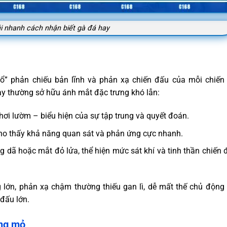
úi nhanh cách nhận biết gà đá hay
ổ” phản chiếu bản lĩnh và phản xạ chiến đấu của mỗi chiến 
ạy thường sở hữu ánh mắt đặc trưng khó lẫn:
 hơi lườm – biểu hiện của sự tập trung và quyết đoán.
 cho thấy khả năng quan sát và phản ứng cực nhanh.
 dã hoặc mắt đỏ lửa, thể hiện mức sát khí và tinh thần chiến 
g lớn, phản xạ chậm thường thiếu gan lì, dễ mất thế chủ động 
 đấu lớn.
áng mỏ