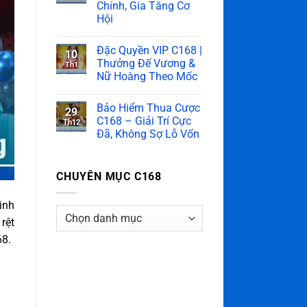
Chính, Gia Tăng Cơ
Hội
Đặc Quyền VIP C168 |
10
Thưởng Đế Vương &
Th1
Nữ Hoàng Theo Mốc
Bảo Hiểm Thua Cược
29
C168 – Giải Trí Cực
Th12
Đã, Không Sợ Lỗ Vốn
CHUYÊN MỤC C168
inh
CHUYÊN
rệt
MỤC
68.
C168