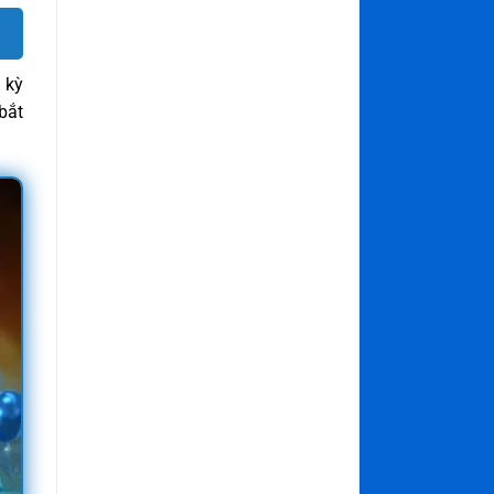
 kỳ
bắt