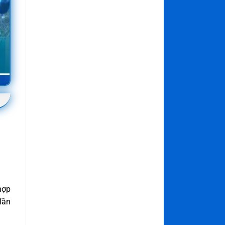
hợp
lần