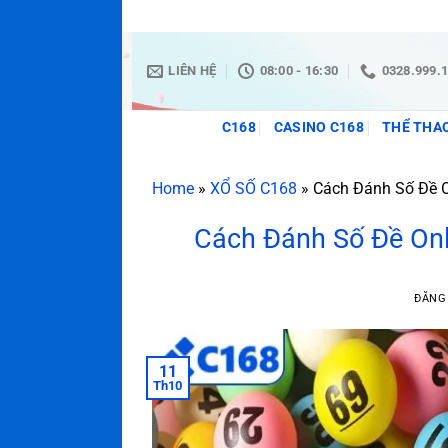
Bỏ
qua
nội
LIÊN HỆ
08:00 - 16:30
0328.999.
dung
C168
CASINO C168
THỂ THA
Home
»
XỔ SỐ C168
»
Cách Đánh Số Đề O
Cách Đánh Số Đề Onl
ĐĂNG
11
Th10