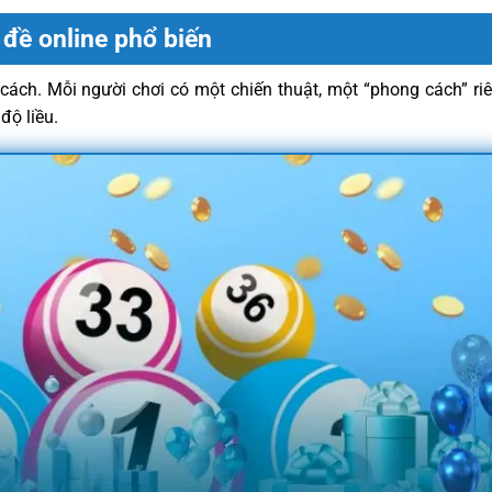
đề online phổ biến
ách. Mỗi người chơi có một chiến thuật, một “phong cách” riê
độ liều.