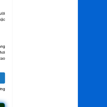
ười
oặc
ảng
hơi
cao
ớng