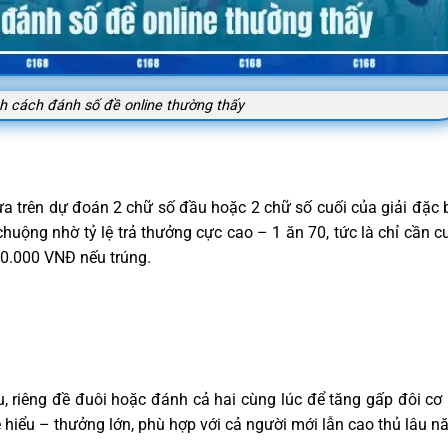
h cách đánh số đề online thường thấy
ựa trên dự đoán 2 chữ số đầu hoặc 2 chữ số cuối của giải đặc b
uộng nhờ tỷ lệ trả thưởng cực cao – 1 ăn 70, tức là chỉ cần c
00.000 VNĐ nếu trúng.
, riêng đề đuôi hoặc đánh cả hai cùng lúc để tăng gấp đôi cơ 
 hiểu – thưởng lớn, phù hợp với cả người mới lẫn cao thủ lâu n