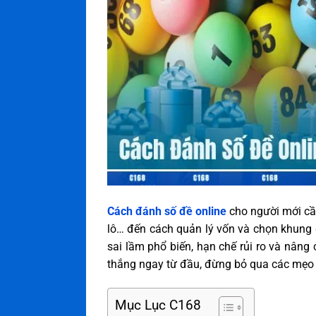
Cách đánh số đề online
cho người mới cần
lô… đến cách quản lý vốn và chọn khung 
sai lầm phổ biến, hạn chế rủi ro và nâng
thắng ngay từ đầu, đừng bỏ qua các mẹo 
Mục Lục C168