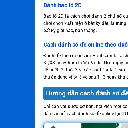
Đánh bao lô 2D
Bao lô 2D là cách chơi đánh 2 chữ số cuố
chơi chọn xuất hiện ở bất kỳ đâu là trúng.
bất kỳ giải nào, bạn thắng.
Cách đánh số đề online theo đuô
Đánh đề theo đuôi câm – đít câm là cách
KQXS ngày hôm trước. Ví dụ: Nếu ngày hô
sẽ nuôi lô đuôi 3 vì xác suất “ra lại” c
thủ áp dụng vì tỷ lệ về sau 1–3 ngày khá 
Hướng dẫn cách đánh số đề 
Chỉ cần vài bước cơ bản, hội viên mới c
dẫn chi tiết cách đánh số đề online tại C