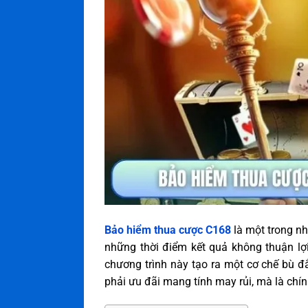
Bảo hiểm thua cược C168
là một trong n
những thời điểm kết quả không thuận lợi.
chương trình này tạo ra một cơ chế bù đắp
phải ưu đãi mang tính may rủi, mà là chính