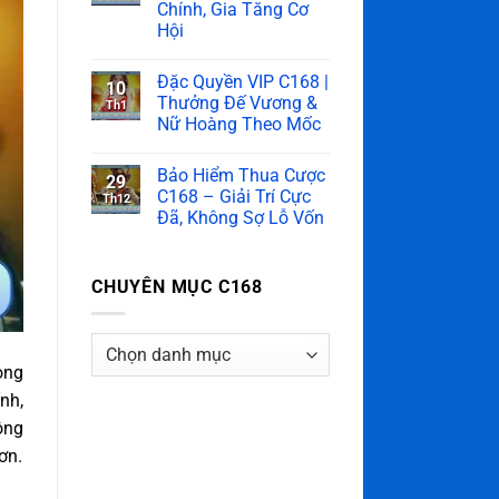
Chính, Gia Tăng Cơ
Hội
Đặc Quyền VIP C168 |
10
Thưởng Đế Vương &
Th1
Nữ Hoàng Theo Mốc
Bảo Hiểm Thua Cược
29
C168 – Giải Trí Cực
Th12
Đã, Không Sợ Lỗ Vốn
CHUYÊN MỤC C168
CHUYÊN
MỤC
ong
C168
nh,
ông
ơn.