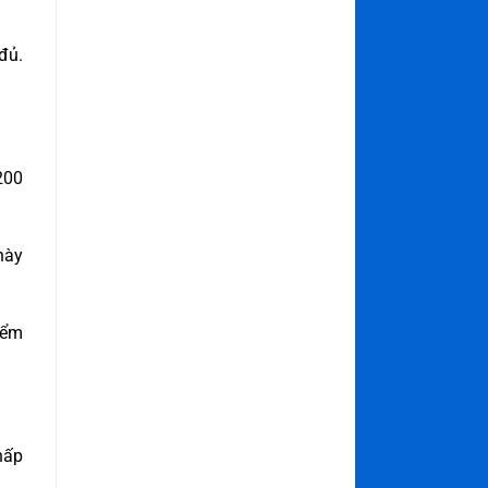
đủ.
 200
này
iểm
hấp