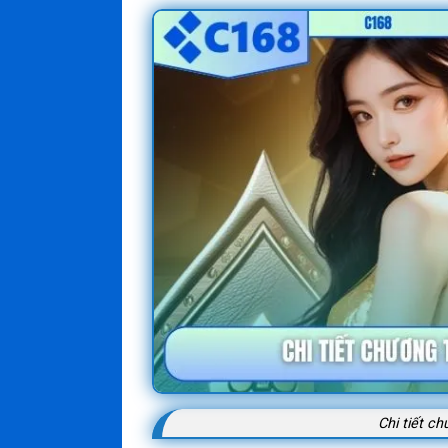
Chi tiết c