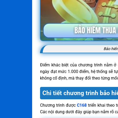
Bảo hiểm
Điểm khác biệt của chương trình nằm ở cá
ngày đạt mức 1.000 điểm, hệ thống sẽ tự
không cố định, mà thay đổi theo từng mố
Chi tiết chương trình bảo h
Chương trình được
C168
triển khai theo 
Các nội dung dưới đây giúp bạn nắm rõ cá