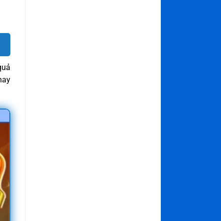
quả
hay